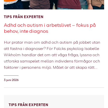
TIPS FRÅN EXPERTEN
Adhd och autism i arbetslivet – fokus på
behov, inte diagnos
Hur pratar man om adhd och autism på jobbet utan
att fastna i diagnoser? För Falcks psykolog Isabelle
Wikholm handlar det om att våga fråga, lyssna och
utforska samspelet mellan individens förmågor och
faktorer i personens miljö. Målet är att skapa rätt
förutsättningar för att alla ska kunna bidra fullt ut på
jobbet.
3 juni 2026
TIPS FRÅN EXPERTEN