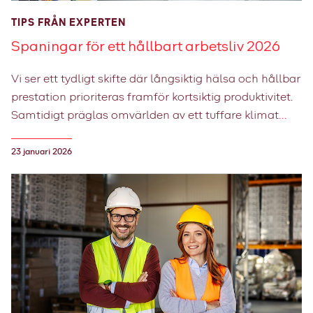
TIPS FRÅN EXPERTEN
Spaningar för ett hållbart arbetsliv 2026
Vi ser ett tydligt skifte där långsiktig hälsa och hållbar
prestation prioriteras framför kortsiktig produktivitet.
Samtidigt präglas omvärlden av ett tuffare klimat
med ökade yttre hot. Parallellt blir psykologisk
trygghet allt viktigare i arbetslivet, där ledarskapet har
23 januari 2026
en nyckelfunktion. Här delar Falcks experter med sig
av sina viktigaste spaningar för att bygga ett arbetsliv
som håller.