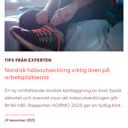
TIPS FRÅN EXPERTEN
Nordisk hälsoutveckling viktig även på
arbetsplatserna
En ny omfattande nordisk kartläggning av kost, fysisk
aktivitet och övervikt visar att hälsoutvecklingen går
åt fel håll. Rapporten NORMO 2025 ger en tydlig bild
av hälsoläget i Norden. Men vad har det med
arbetslivet i Sverige att göra? Mycket, menar Åsa
19 december 2025
Miemois, hälsoutvecklare på Falck.