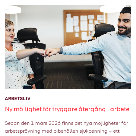
hållbart arbetsliv över tid. Det arbetet måste
börja långt före 67-årsdagen – med ett
ledarskap som förstår värdet av senior
erfarenhet.
ARBETSLIV
Ny möjlighet för tryggare återgång i arbete
Sedan den 1 mars 2026 finns det nya möjligheter för
arbetsprövning med bibehållen sjukpenning – ett