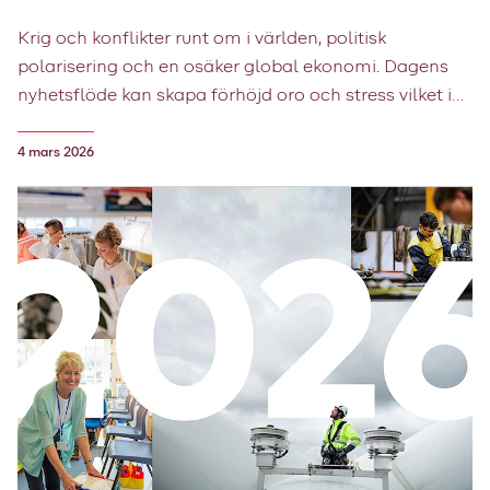
Krig och konflikter runt om i världen, politisk
polarisering och en osäker global ekonomi. Dagens
nyhetsflöde kan skapa förhöjd oro och stress vilket i
sin tur kan påverka arbetsplatsen. Som arbetsgivare
behöver du både säkra organisationens beredskap
4 mars 2026
och stötta dina medarbetare. Här får du experttips för
att skapa trygghet i en osäker tid.