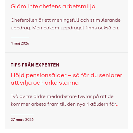
Glöm inte chefens arbetsmiljö
Chefsrollen är ett meningsfull och stimulerande
uppdrag. Men bakom uppdraget finns också en
vardag som för många präglas av höga krav,
stor ansvarstyngd och svårt att hinna med allt
4 maj 2026
som förväntas. Det är lätt att prata om chefens
ledarskap – svårare är det att prata om chefens
TIPS FRÅN EXPERTEN
egen arbetsmiljö.
Höjd pensionsålder – så får du seniorer
att vilja och orka stanna
Två av tre äldre medarbetare tvivlar på att de
kommer arbeta fram till den nya riktåldern för
pension, trots att motivationen generellt är som
högst i den här fasen av arbetslivet. Med en höjd
27 mars 2026
pensionsålder blir det allt viktigare att bygga ett