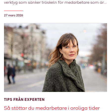
verktyg som sänker tröskeln för medarbetare som är
100 procent sjukskrivna att tryggt testa sin
arbetsförmåga. Här är vad du som chef eller HR-
27 mars 2026
ansvarig behöver veta.
TIPS FRÅN EXPERTEN
Så stöttar du medarbetare i oroliga tider