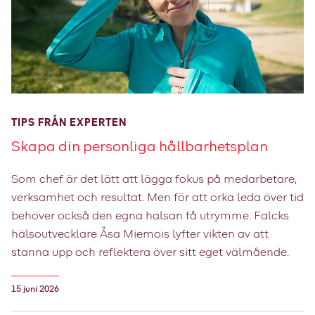
TIPS FRÅN EXPERTEN
Skapa din personliga hållbarhetsplan
Som chef är det lätt att lägga fokus på medarbetare,
verksamhet och resultat. Men för att orka leda över tid
behöver också den egna hälsan få utrymme. Falcks
hälsoutvecklare Åsa Miemois lyfter vikten av att
stanna upp och reflektera över sitt eget välmående.
15 juni 2026