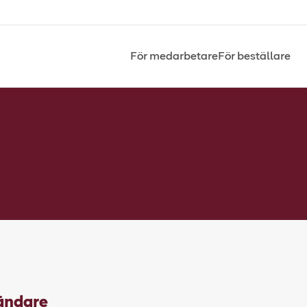
För medarbetare
För beställare
vändare