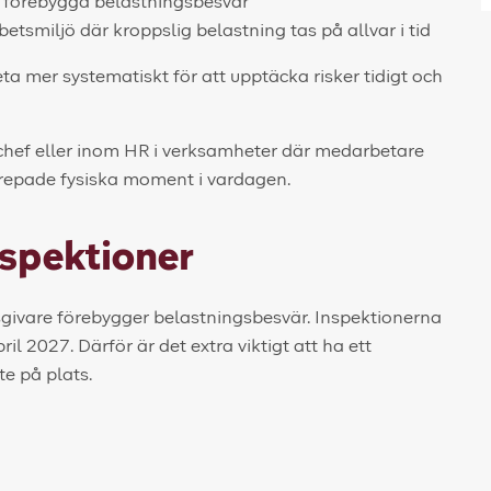
an förebygga belastningsbesvär
etsmiljö där kroppslig belastning tas på allvar i tid
ta mer systematiskt för att upptäcka risker tidigt och
m chef eller inom HR i verksamheter där medarbetare
upprepade fysiska moment i vardagen.
nspektioner
tsgivare förebygger belastningsbesvär. Inspektionerna
l 2027. Därför är det extra viktigt att ha ett
e på plats.