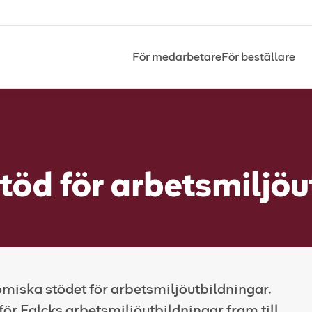
För medarbetare
För beställare
töd för arbetsmiljöu
miska stödet för arbetsmiljöutbildningar.
ör Falcks arbetsmiljöutbildningar fram till