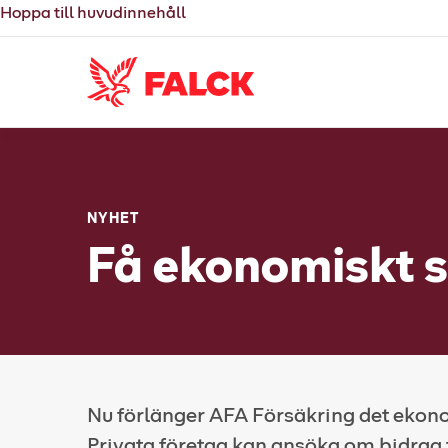
Hoppa till huvudinnehåll
NYHET
Få ekonomiskt s
Nu förlänger AFA Försäkring det ekono
Privata företag kan ansöka om bidrag f