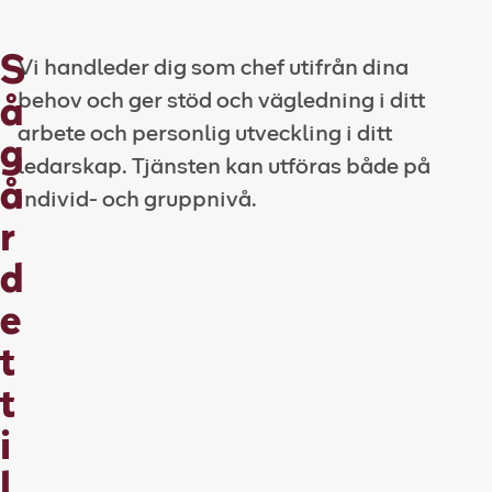
S
Vi handleder dig som chef utifrån dina
behov och ger stöd och vägledning i ditt
å
arbete och personlig utveckling i ditt
g
ledarskap. Tjänsten kan utföras både på
å
individ- och gruppnivå.
r
d
e
t
t
i
l