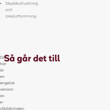
Skyddsutrustning
och
lokalutformning
Så går det till
Det
här
är
en
engelsk
version
av
e-
utbildningen,