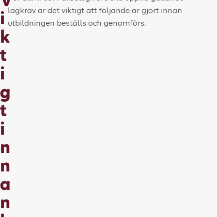
V
lagkrav är det viktigt att följande är gjort innan
i
utbildningen beställs och genomförs.
k
t
i
g
t
i
n
n
a
n