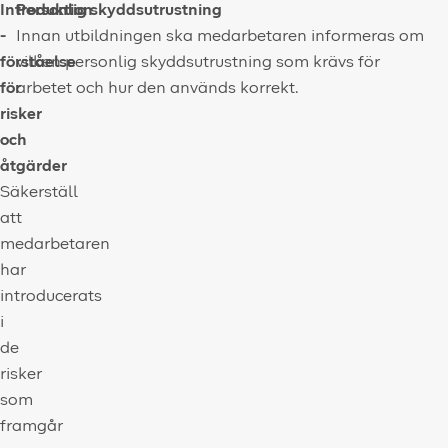
Introduktion
Personlig skyddsutrustning
-
Innan utbildningen ska medarbetaren informeras om
förståelse
vilken personlig skyddsutrustning som krävs för
för
arbetet och hur den används korrekt.
risker
och
åtgärder
Säkerställ
att
medarbetaren
har
introducerats
i
de
risker
som
framgår