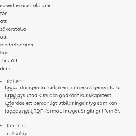
säkerhetsinstruktioner
för
att
säkerställa
att
medarbetaren
har
förstått
dem.
Roller
E-utbildningen tar cirkla en timme att genomföra.
och
Efter avslutad kurs och godkänt kunskapstest
ansvar
utfärdas ett personligt utbildningsintyg som kan
på
laddas ner i PDF-format. Intyget är giltigt i fem år.
arbetsplatsen
Kemiska
riskkällor