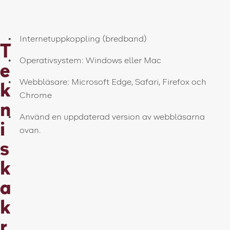
Internetuppkoppling (bredband)
T
Operativsystem: Windows eller Mac
e
Webbläsare: Microsoft Edge, Safari, Firefox och
k
Chrome
n
Använd en uppdaterad version av webbläsarna
i
ovan.
s
k
a
k
r