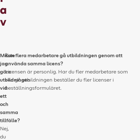
a
v
Måste
Kan flera medarbetare gå utbildningen genom att
jag
använda samma licens?
göra
Licensen är personlig. Har du fler medarbetare som
utbildningen
ska gå utbildningen beställer du fler licenser i
vid
beställningsformuläret.
ett
och
samma
tillfälle?
Nej,
du