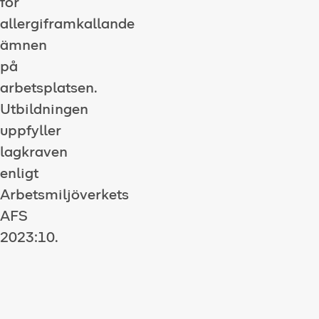
för
allergiframkallande
ämnen
på
arbetsplatsen.
Utbildningen
uppfyller
lagkraven
enligt
Arbetsmiljöverkets
AFS
2023:10.