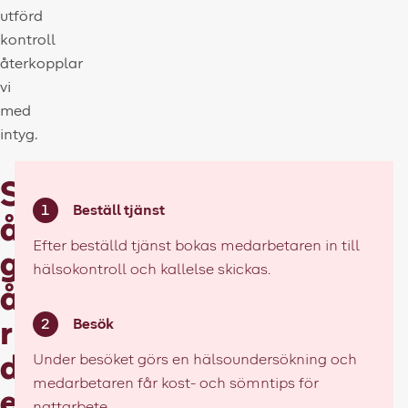
utförd
kontroll
återkopplar
vi
med
intyg.
S
Beställ tjänst
å
Efter beställd tjänst bokas medarbetaren in till
g
hälsokontroll och kallelse skickas.
å
Besök
r
Under besöket görs en hälsoundersökning och
d
medarbetaren får kost- och sömntips för
e
nattarbete.