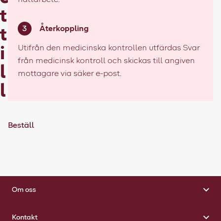
t
Återkoppling
t
Utifrån den medicinska kontrollen utfärdas Svar
i
från medicinsk kontroll och skickas till angiven
l
mottagare via säker e-post.
l
Beställ
Om oss
Kontakt