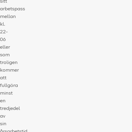
sitt
arbetspass
mellan
kl.
22-
06
eller
som
troligen
kommer
att
fullgöra
minst
en
tredjedel
av
sin
årsarbetstid