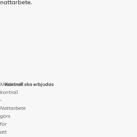
nattarbete.
Medicinsk
Kontroll ska erbjudas
kontroll
-
Nattarbete
görs
för
att