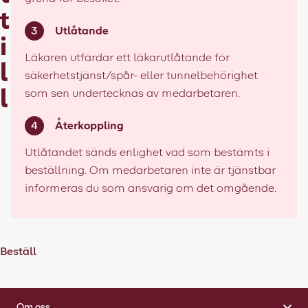
t
Utlåtande
i
Läkaren utfärdar ett läkarutlåtande för
l
säkerhetstjänst/spår- eller tunnelbehörighet
l
som sen undertecknas av medarbetaren.
Återkoppling
Utlåtandet sänds enlighet vad som bestämts i
beställning. Om medarbetaren inte är tjänstbar
informeras du som ansvarig om det omgående.
Beställ
Om oss