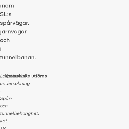
inom
SL:s
spårvägar,
järnvägar
och
i
tunnelbanan.
Lagstadgad
Kontroll ska utföras
undersökning
-
Spår-
och
tunnelbehörighet,
kat
19