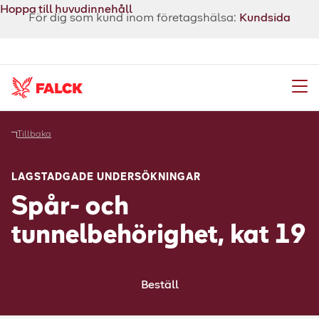
Hoppa till huvudinnehåll
För dig som kund inom företagshälsa:
Kundsida
Meny
Tillbaka
LAGSTADGADE UNDERSÖKNINGAR
Spår- och
tunnelbehörighet, kat 19
Beställ