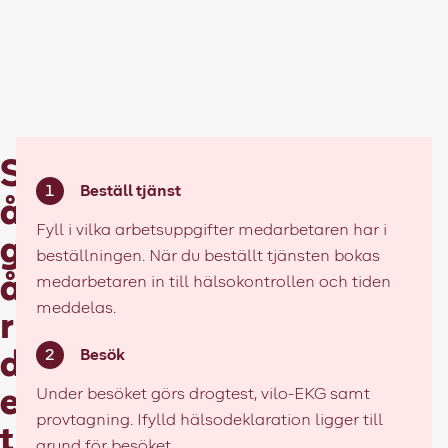
S
Beställ tjänst
å
Fyll i vilka arbetsuppgifter medarbetaren har i
g
beställningen. När du beställt tjänsten bokas
å
medarbetaren in till hälsokontrollen och tiden
meddelas.
r
Besök
d
e
Under besöket görs drogtest, vilo-EKG samt
provtagning. Ifylld hälsodeklaration ligger till
t
grund för besöket.