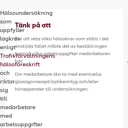
Hälsoundersökning
som
Tänk på att
uppfyller
lagkrav
För att veta vilka hälsokrav som ställs i det
enskilda fallet måste det av beställningen
enligt
framgå vilka arbetsuppgifter medarbetaren
Trafikförvaltningens
har.
hälsoföreskrift
och
Din medarbetare ska ta med eventuella
riktar
glasögonrecept/optikerintyg och/eller
hörapparater till undersökningen.
sig
till
medarbetare
med
arbetsuppgifter