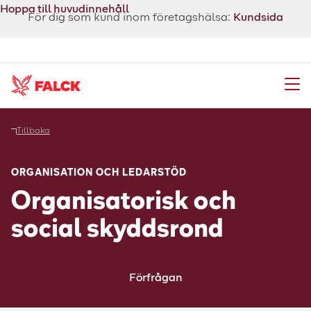
Hoppa till huvudinnehåll
För dig som kund inom företagshälsa:
Kundsida
Meny
Tillbaka
ORGANISATION OCH LEDARSTÖD
Organisatorisk och
social skyddsrond
Förfrågan