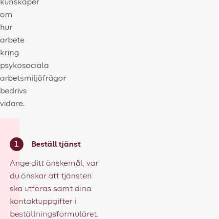
kunskaper
om
hur
arbete
kring
psykosociala
arbetsmiljöfrågor
bedrivs
vidare.
Beställ tjänst
Ange ditt önskemål, var
du önskar att tjänsten
ska utföras samt dina
kontaktuppgifter i
beställningsformuläret.