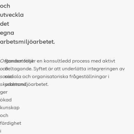
och
utveckla
det
egna
arbetsmiljöarbetet.
Organisatorisk
Ronden följer en konsultledd process med aktivt
och
deltagande. Syftet är att underlätta integreringen av
social
sociala och organisatoriska frågeställningar i
skyddsrond
arbetsmiljöarbetet.
ger
ökad
kunskap
och
färdighet
i